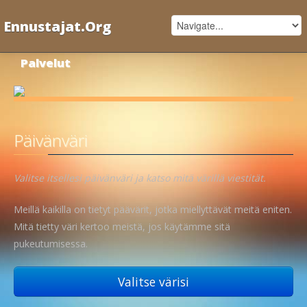
Ennustajat.Org
Palvelut
Päivänväri
Valitse itsellesi päivänväri ja katso mitä värillä viestität.
Meillä kaikilla on tietyt päävärit, jotka miellyttävät meitä eniten.
Mitä tietty väri kertoo meistä, jos käytämme sitä
pukeutumisessa.
Valitse värisi