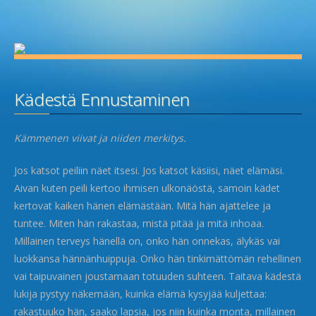
Kädestä Ennustaminen
Kämmenen viivat ja niiden merkitys.
Jos katsot peiliin näet itsesi. Jos katsot käsiisi, näet elämäsi.
Aivan kuten peili kertoo ihmisen ulkonäöstä, samoin kädet
kertovat kaiken hänen elämästään. Mitä hän ajattelee ja
tuntee. Miten hän rakastaa, mistä pitää ja mitä inhoaa.
Millainen terveys hänellä on, onko hän onnekas, älykäs vai
luokkansa hännänhuippuja. Onko hän tinkimättömän rehellinen
vai taipuvainen joustamaan totuuden suhteen. Taitava kädestä
lukija pystyy näkemään, kuinka elämä kysyjää kuljettaa:
rakastuuko hän, saako lapsia, jos niin kuinka monta, millainen