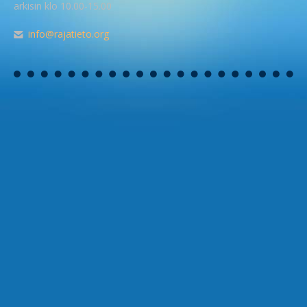
arkisin klo 10.00-15.00
info@rajatieto.org