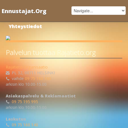
Ennustajat.Org
Yhteystiedot
Palvelun tuottaa Rajatieto.org
Rajatieto Organisaatio
PL 32
,
00711
HELSINKI
vaihde
09 75 160 160
arkisin klo 10.00-15.00
Asiakaspalvelu & Reklamaatiot
09 75 195 995
arkisin klo 10.00-15.00
Laskutus
09 75 160 140