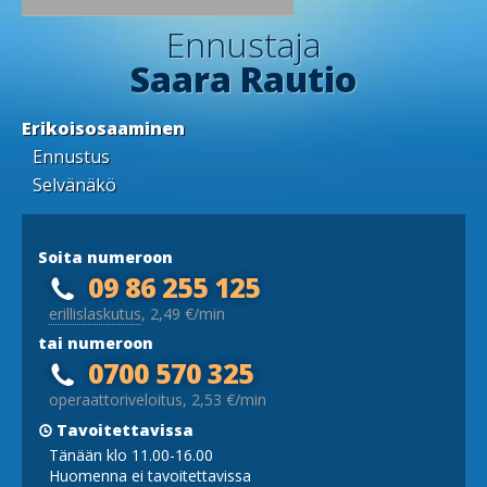
Ennustaja
Saara Rautio
Erikoisosaaminen
Ennustus
Selvänäkö
Soita numeroon
09 86 255 125
erillislaskutus
, 2,49 €/min
tai numeroon
0700 570 325
operaattoriveloitus, 2,53 €/min
Tavoitettavissa
Tänään klo 11.00-16.00
Huomenna ei tavoitettavissa