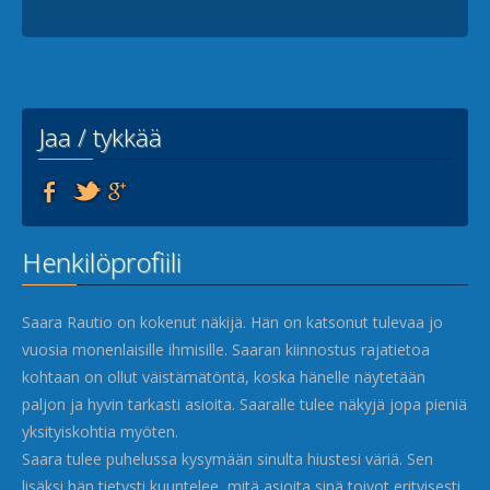
Jaa / tykkää
Henkilöprofiili
Saara Rautio on kokenut näkijä. Hän on katsonut tulevaa jo
vuosia monenlaisille ihmisille. Saaran kiinnostus rajatietoa
kohtaan on ollut väistämätöntä, koska hänelle näytetään
paljon ja hyvin tarkasti asioita. Saaralle tulee näkyjä jopa pieniä
yksityiskohtia myöten.
Saara tulee puhelussa kysymään sinulta hiustesi väriä. Sen
lisäksi hän tietysti kuuntelee, mitä asioita sinä toivot erityisesti