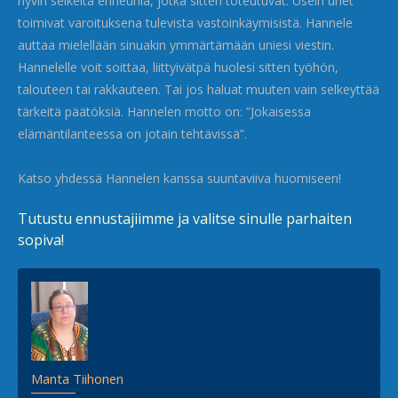
hyvin selkeitä enneunia, jotka sitten toteutuvat. Usein unet
toimivat varoituksena tulevista vastoinkäymisistä. Hannele
auttaa mielellään sinuakin ymmärtämään uniesi viestin.
Hannelelle voit soittaa, liittyivätpä huolesi sitten työhön,
talouteen tai rakkauteen. Tai jos haluat muuten vain selkeyttää
tärkeitä päätöksiä. Hannelen motto on: ”Jokaisessa
elämäntilanteessa on jotain tehtävissä”.
Katso yhdessä Hannelen kanssa suuntaviiva huomiseen!
Tutustu ennustajiimme ja valitse sinulle parhaiten
sopiva!
Manta Tiihonen