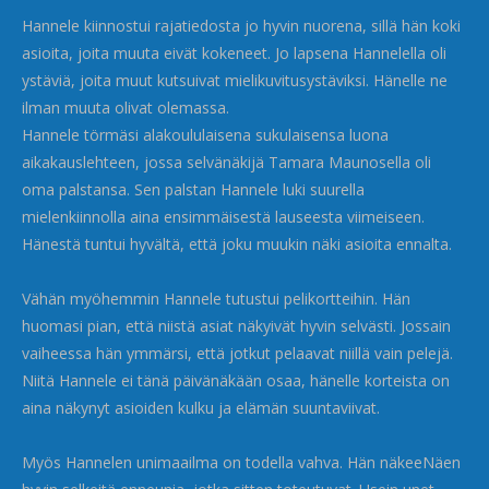
Hannele kiinnostui rajatiedosta jo hyvin nuorena, sillä hän koki
asioita, joita muuta eivät kokeneet. Jo lapsena Hannelella oli
ystäviä, joita muut kutsuivat mielikuvitusystäviksi. Hänelle ne
ilman muuta olivat olemassa.
Hannele törmäsi alakoululaisena sukulaisensa luona
aikakauslehteen, jossa selvänäkijä Tamara Maunosella oli
oma palstansa. Sen palstan Hannele luki suurella
mielenkiinnolla aina ensimmäisestä lauseesta viimeiseen.
Hänestä tuntui hyvältä, että joku muukin näki asioita ennalta.
Vähän myöhemmin Hannele tutustui pelikortteihin. Hän
huomasi pian, että niistä asiat näkyivät hyvin selvästi. Jossain
vaiheessa hän ymmärsi, että jotkut pelaavat niillä vain pelejä.
Niitä Hannele ei tänä päivänäkään osaa, hänelle korteista on
aina näkynyt asioiden kulku ja elämän suuntaviivat.
Myös Hannelen unimaailma on todella vahva. Hän näkeeNäen