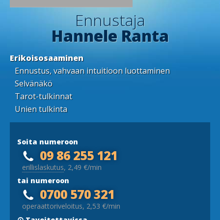
Ennustaja
Hannele Ranta
Erikoisosaaminen
Ennustus, vahvaan intuitioon luottaminen
Selvänäkö
Tarot-tulkinnat
Unien tulkinta
Soita numeroon
09 86 255 121
erillislaskutus
, 2,49 €/min
tai numeroon
0700 570 321
operaattoriveloitus, 2,53 €/min
Tavoitettavissa